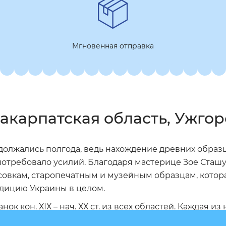
Мгновенная отправка
акарпатская область, Ужго
должались полгода, ведь нахождение древних образц
отребовало усилий. Благодаря мастерице Зое Сташу
овкам, старопечатным и музейным образцам, котора
адицию Украины в целом.
к кон. ХІХ – нач. ХХ ст. из всех областей. Каждая и
е верили украинцы, расписывая и даря друг другу п