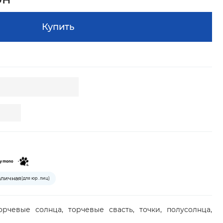
Купить
аличная
(для юр. лиц)
торчевые солнца, торчевые свасть, точки, полусолнца,