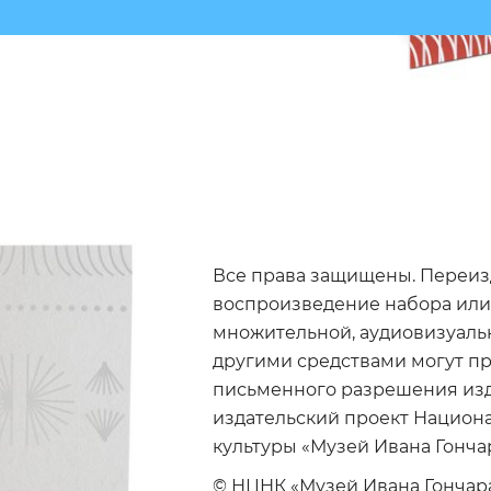
Все права защищены. Переиз
воспроизведение набора или
множительной, аудиовизуаль
другими средствами могут пр
письменного разрешения изд
издательский проект Национ
культуры «Музей Ивана Гонч
© НЦНК «Музей Ивана Гончара