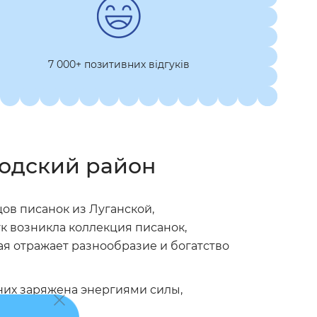
7 000+ позитивних відгуків
родский район
ов писанок из Луганской,
к возникла коллекция писанок,
я отражает разнообразие и богатство
з них заряжена энергиями силы,
исанки.