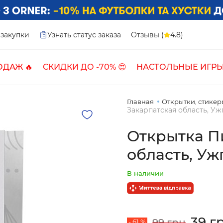
закупки
Узнать статус заказа
Отзывы (
4.8)
ОДАЖ 🔥
СКИДКИ ДО -70% 😍
НАСТОЛЬНЫЕ ИГРЫ
Главная
Открытки, стикеры
Закарпатская область, У
Открытка П
область, У
В наличии
39 г
99 грн
- 61 %