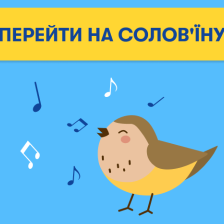
тюк, Богдана Теличук
мастер: Зоя Сташук
тория Куцурук, Лариса
Старанчук
на Теличук
ошниченко