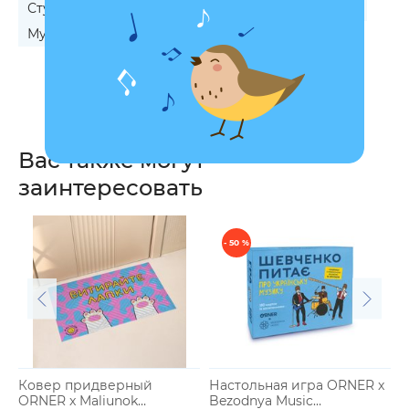
Студенту на Новый год
Учителю на Новый год
Мужчине на Рождество
Вас также могут
заинтересовать
- 50 %
Ковер придверный
Настольная игра ORNER x
Р
ORNER x Maliunok
Bezodnya Music
п