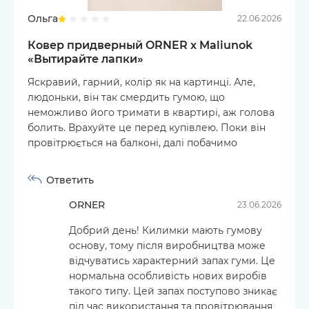
Ольга
22.06.2026
Ковер придверный ORNER x Maliunok
«Вытирайте лапки»
Яскравий, гарний, колір як на картинці. Але,
людоньки, він так смердить гумою, що
неможливо його тримати в квартирі, аж голова
болить. Врахуйте це перед купівлею. Поки він
провітрюється на балконі, далі побачимо
Ответить
ORNER
23.06.2026
Добрий день! Килимки мають гумову
основу, тому після виробництва може
відчуватись характерний запах гуми. Це
нормальна особливість нових виробів
такого типу. Цей запах поступово зникає
під час використання та провітрювання