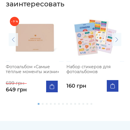
заинтересовать
- 7 %
Фотоальбом «Самые
Набор стикеров для
Н
тёплые моменты жизни»
фотоальбомов
ф
с
699 грн
160 грн
1
649 грн