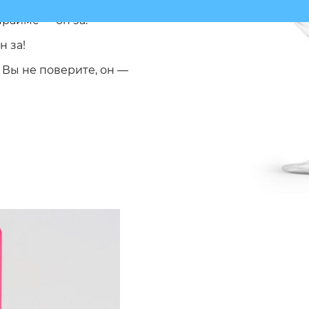
прайме — он за.
н за!
 Вы не поверите, он —