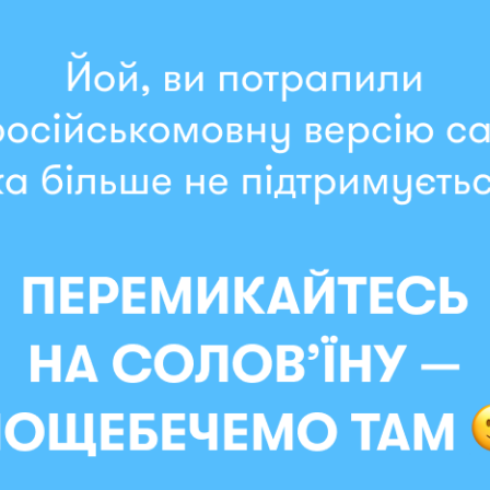
Мгновенная отправка
ER х MALIUNOK «Вне зоны»