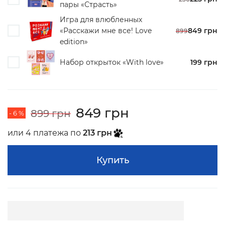
пары «Страсть»
Игра для влюбленных
«Расскажи мне все! Love
849 грн
899
edition»
Набор открыток «With love»
199 грн
849 грн
899 грн
- 6 %
или 4 платежа по
213 грн
Купить