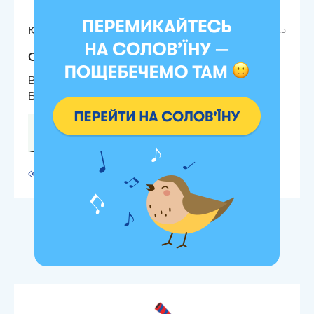
Юрій
23.01.2025
Отзыв об магазине ORNER
Все було чудово, вчасно, якісно ! Дякую! Бажаю
Вам успіхів. До нових замовлень !
Ответить
Еще отзывы про ORNER