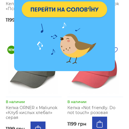
Кепка ORNER x Maliunok
Кепка ORNER x Maliunok
«Психушка» оливковая
«Клуб кислых хлебал»
бежевая
1199 грн
1199 грн
В наличии
В наличии
Кепка ORNER x Maliunok
Кепка «Not friendly. Do
«Клуб кислых хлебал»
not touch» розовая
серая
1199 грн
1199 грн