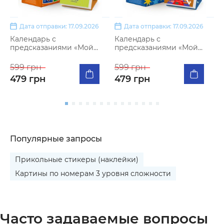
Дата отправки: 17.09.2026
Дата отправки: 17.09.2026
Календарь с
Календарь с
К
предсказаниями «Мой
предсказаниями «Мой
«
меееемный 2027»
яркий 2027»
599 грн
599 грн
5
479 грн
479 грн
Популярные запросы
Прикольные стикеры (наклейки)
Картины по номерам 3 уровня сложности
Часто задаваемые вопросы