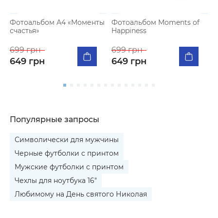
Фотоальбом А4 «Моменты
Фотоальбом Moments of
П
счастья»
Happiness
с
с
699 грн
699 грн
7
649 грн
649 грн
6
Популярные запросы
Символически для мужчины
Черные футболки с принтом
Мужские футболки с принтом
Чехлы для ноутбука 16"
Любимому на День святого Николая