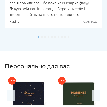
але я помилилась, бо вона неймовірна😍🫶🏻
Дякую всій вашій команді! Бережіть себе і
творіть ще більше цього неймовірного!
Каріна
10.08.2025
Персонально для вас
- 7 %
- 7 %