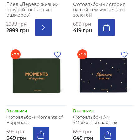
Плед «Дерево жизни»
Фотоальбом «История
голубой (несколько
нашей семьи» бежево-
размеров)
золотой
2999 грн
699 грн
2899 грн
419 грн
- 7 %
- 7 %
В наличии
В наличии
Фотоальбом Moments of
Фотоальбом А4
Happiness
«Моменты счастья»
699 грн
699 грн
649 грн
649 грн