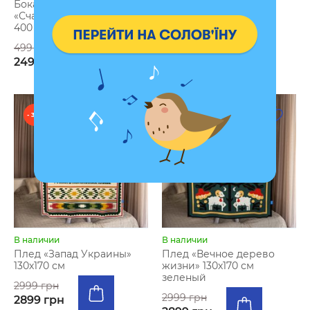
Бокал для вина
Фотоальбом «Сериал
«Счастливые моменты»
нашей жизни»
400 мл
графитовый
499 грн
699 грн
249 грн
649 грн
- 3 %
- 3 %
В наличии
В наличии
Плед «Запад Украины»
Плед «Вечное дерево
130х170 см
жизни» 130х170 см
зеленый
2999 грн
2999 грн
2899 грн