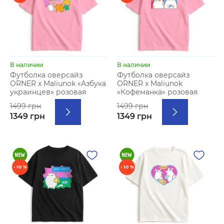
В наличии
В наличии
Футболка оверсайз
Футболка оверсайз
ORNER х Maliunok «Азбука
ORNER х Maliunok
украинцев» розовая
«Кофеманка» розовая
1499 грн
1499 грн
1349 грн
1349 грн
- 10 %
- 10 %