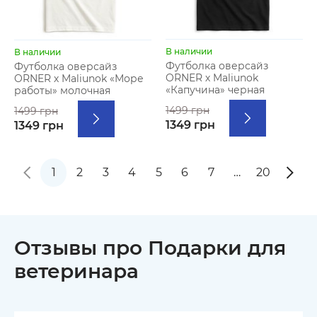
В наличии
В наличии
Футболка оверсайз
Футболка оверсайз
ORNER х Maliunok
ORNER х Maliunok «Море
«Капучина» черная
работы» молочная
1499 грн
1499 грн
1349 грн
1349 грн
1
2
3
4
5
6
7
…
20
Отзывы про Подарки для
ветеринара