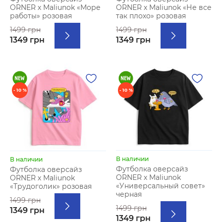
ORNER х Maliunok «Море
ORNER х Maliunok «Не все
работы» розовая
так плохо» розовая
1499 грн
1499 грн
1349 грн
1349 грн
- 10 %
- 10 %
В наличии
В наличии
Футболка оверсайз
Футболка оверсайз
ORNER х Maliunok
ORNER х Maliunok
«Универсальный совет»
«Трудоголик» розовая
черная
1499 грн
1499 грн
1349 грн
1349 грн