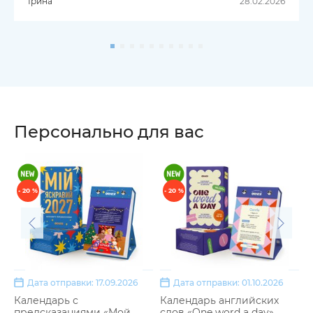
Ірина
28.02.2026
Персонально для вас
- 20 %
- 20 %
Дата отправки: 17.09.2026
Дата отправки: 01.10.2026
Календарь с
Календарь английских
2
предсказаниями «Мой
слов «One word a day»
п