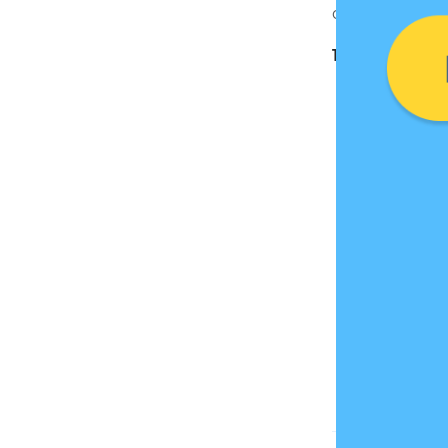
drink wine» 
1199 грн