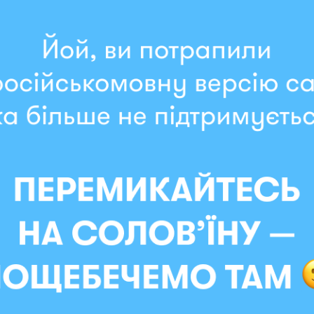
2396 грн
1821 грн
В наличии
 wanna go home and
Кепка ORNER x Maliunok «