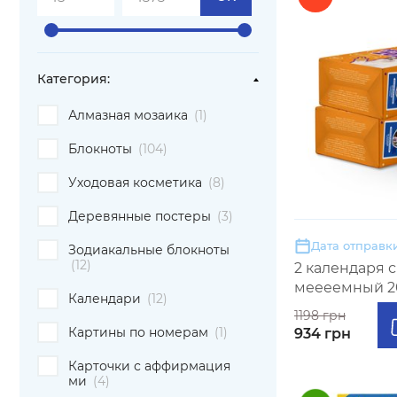
Категория:
Алмазная мозаика
(1)
Блокноты
(104)
Уходовая косметика
(8)
Деревянные постеры
(3)
Дата отправки
Зодиакальные блокноты
(12)
2 календаря 
меееемный 2
Календари
(12)
1198 грн
Картины по номерам
(1)
934 грн
Карточки с аффирмация
ми
(4)