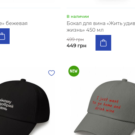
В наличии
ne» бежевая
Бокал для вина «Жить уди
жизнь» 450 мл
499 грн
449 грн