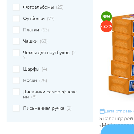
Фотоальбомы
(25)
Футболки
(77)
- 25 %
Платки
(53)
Чашки
(63)
Чехлы для ноутбуков
(2
7)
Шарфы
(4)
Носки
(76)
Дневники саморефлекс
ии
(8)
Письменная ручка
(2)
Дата отправки
5 календарей
«Мой меееем