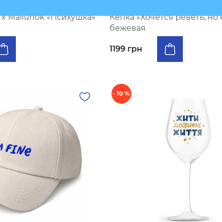
В наличии
x Maliunok «Психушка»
Кепка «Хочется реветь, но 
бежевая
1199 грн
- 10 %