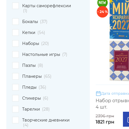
Карты саморефлексии
(1)
- 24 %
Бокалы
(37)
Кепки
(54)
Наборы
(20)
Настольные игры
(7)
Пазлы
(8)
Планеры
(65)
Пледы
(36)
Дата отправки
Стикеры
(6)
Набор отрывн
4 шт.
Тарелки
(28)
2396 грн
Творческие дневники
1821 грн
(4)