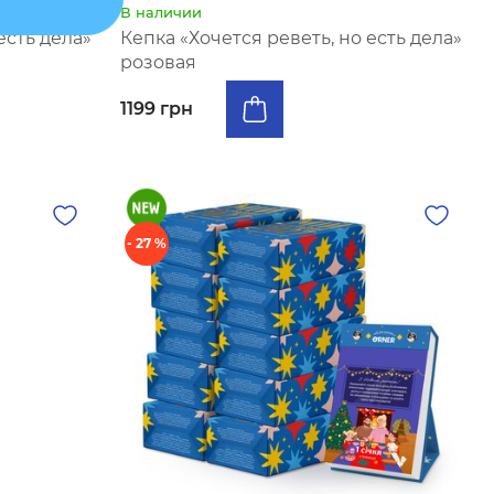
В наличии
есть дела»
Кепка «Хочется реветь, но есть дела»
розовая
1199 грн
- 27 %