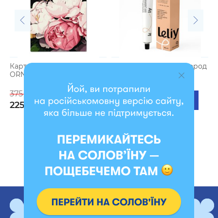
Картина по номерам
Крем для рук «Пока город
П
ORNER x Osmolovska
спит»
1
«Пчела и пионы»
375 грн
419 грн
225 грн
279 грн