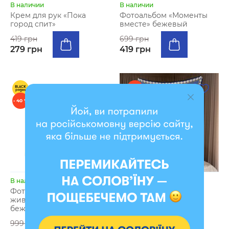
В наличии
В наличии
Крем для рук «Пока
Фотоальбом «Моменты
город спит»
вместе» бежевый
419 грн
699 грн
279 грн
419 грн
- 3 %
- 40 %
В наличии
В наличии
Фотоальбом «Сияй ярко,
Плед «Дерево жизни»
живи незабываемо»
голубой (несколько
бежевый
размеров)
999 грн
2999 грн