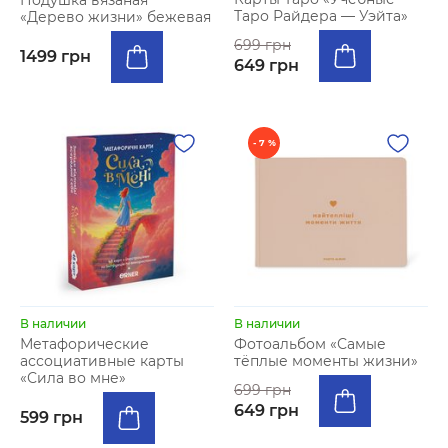
Подушка вязаная
Таро Райдера — Уэйта»
«Дерево жизни» бежевая
699 грн
1499 грн
649 грн
- 7 %
В наличии
В наличии
Метафорические
Фотоальбом «Самые
ассоциативные карты
тёплые моменты жизни»
«Сила во мне»
699 грн
649 грн
599 грн