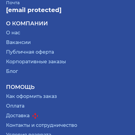
Почта
календари, чтобы каждый день радоваться
[email protected]
красивому предсказанию, милой картинке. А
также помогут всегда помнить о важных датах
О КОМПАНИИ
и праздниках;
О нас
коллекция таро. Если мама увлекается таро, то
Вакансии
вам точно в эту категорию. Здесь и свечи, и
Публичная оферта
карты, и журналы для записей. Продукция с
Корпоративные заказы
красивыми иллюстрациями и описанием
каждой карты. Предсказывать будущее или
Блог
просто рассматривать — выбор за вами.
ПОМОЩЬ
картины по номерам для почувствовать себя
художницей. Создать свой собственный
Как оформить заказ
шедевр, который потом повесите на стену
Оплата
или подарите кому-то близкому;
Доставка
пазлы для вечеров, холодных для прогулок на
Контакты и сотрудничество
улице. Очень уютное и увлекательное
Условия возврата