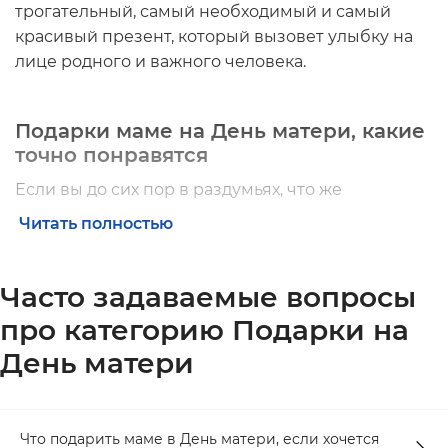
трогательный, самый необходимый и самый
красивый презент, который вызовет улыбку на
лице родного и важного человека.
Подарки маме на День матери, какие
точно понравятся
Если вы до сих пор в раздумьях, что же
преподнести самому близкому человеку, то у нас
Читать полностью
есть ответ: дарите маме любовь, заботу и наборы
ORNER!
Часто задаваемые вопросы
Среди наших товаров есть много
оригинальных
про категорию Подарки на
подарков ко Дню матери
. Вспомните, что любит
ваша мама, чем интересуется, что нравится, а что
День матери
обожает. Знаем, что каждая мама любит посуду. А
посуда ORNER — это необычный дизайн и
свежие идеи надписей и фраз наших работников
Что подарить маме в День матери, если хочется