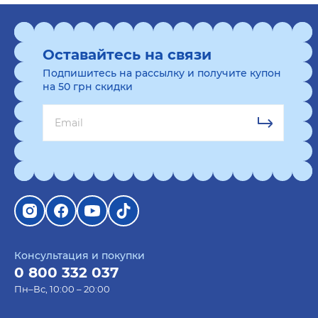
кадры, где вы вместе, где едите мороженое,
где первый раз в первый класс или с
выпускного. Вручайте книгу воспоминаний и
Оставайтесь на связи
впечатлений, пусть они греют в холодные дни.
Подпишитесь на рассылку и получите купон
на 50 грн скидки
яркие блокноты и планеры. Пусть планы
берегут страницы наших блокнотов и
планеров, а мысли остаются чистыми и
вдохновленными. Ведь планирование — это
очень важный элемент жизни, где все несется
и стремительно меняется.
декоративные интерьерные подушки.
Подушки с яркими принтами вызовут бурю
умиления. Тут и симпатичные хаски, и
смешные котики, и милые чихуахуа. С таким
Консультация и покупки
0 800 332 037
презентом хочется отдыхать, вздремнуть или
Пн–Вс, 10:00 – 20:00
поставить на диване, пусть радует глаз семьи
и гостей.