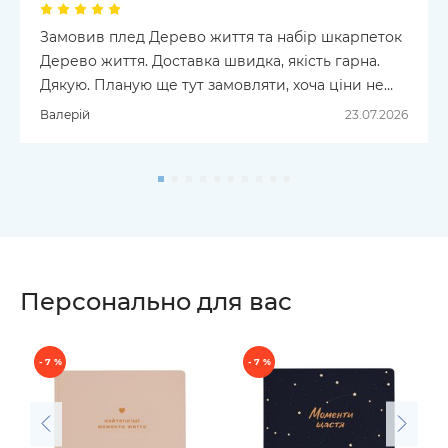
Замовив плед Дерево життя та набір шкарпеток
Дерево життя. Доставка швидка, якість гарна.
Дякую. Планую ще тут замовляти, хоча ціни не
для всіх.
Валерій
23.07.2026
Персонально для вас
- 7 %
- 7 %