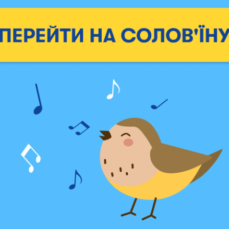
проказник»
1299 грн