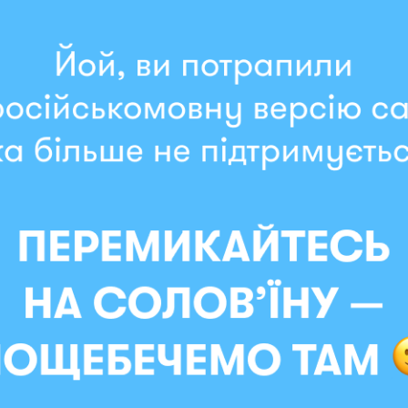
2396 грн
1821 грн
Дата отправки: 17.08.2026
у не добрый день»
Набор для ковровой вышив