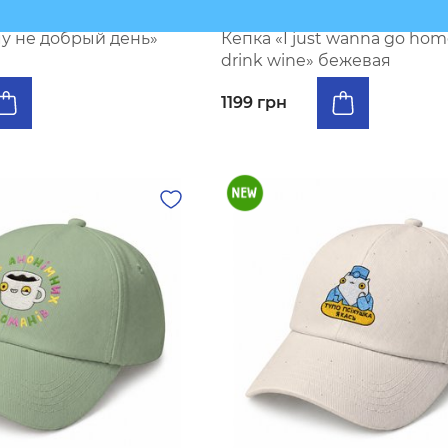
В наличии
у не добрый день»
Кепка «I just wanna go hom
drink wine» бежевая
1199 грн