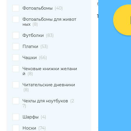
бежевая
Фотоальбомы
(40)
1199 грн
Фотоальбомы для живот
ных
(8)
Футболки
(83)
Платки
(53)
Чашки
(66)
Чековые книжки желани
й
(8)
Читательские дневники
(8)
Чехлы для ноутбуков
(2
7)
Шарфы
(4)
Носки
(74)