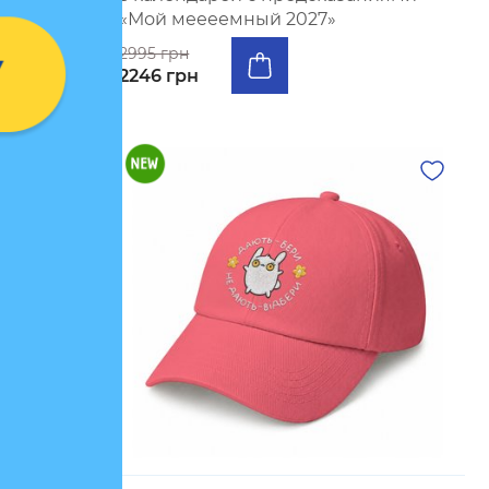
«Мой меееемный 2027»
2995 грн
2246 грн