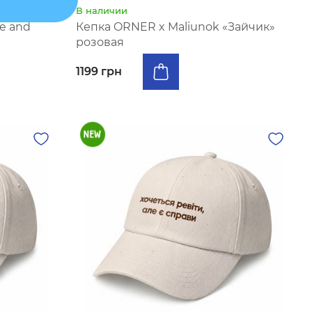
В наличии
e and
Кепка ORNER x Maliunok «Зайчик»
розовая
1199 грн