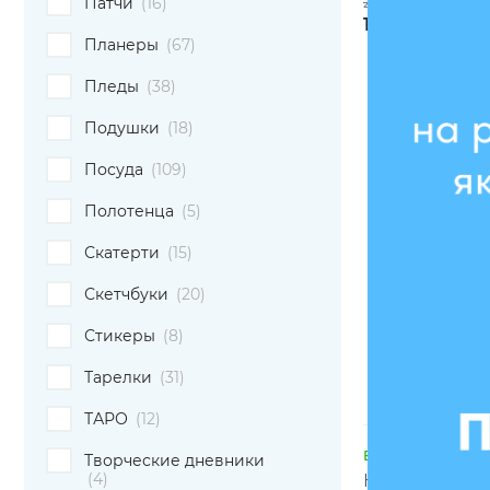
2396 грн
Патчи
(16)
1821 грн
Планеры
(67)
Пледы
(38)
Подушки
(18)
Посуда
(109)
Полотенца
(5)
Скатерти
(15)
Скетчбуки
(20)
Стикеры
(8)
Тарелки
(31)
ТАРО
(12)
В наличии
Творческие дневники
(4)
Кепка «Ником