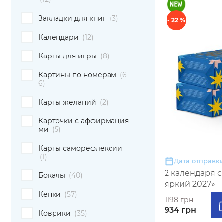
Закладки для книг
(3)
- 22 %
Календари
(12)
Карты для игры
(8)
Картины по номерам
(6
6)
Карты желаний
(2)
Карточки с аффирмация
ми
(5)
Карты саморефлексии
(1)
Дата отправки
2 календаря 
Бокалы
(40)
яркий 2027»
Кепки
(57)
1198 грн
934 грн
Коврики
(35)