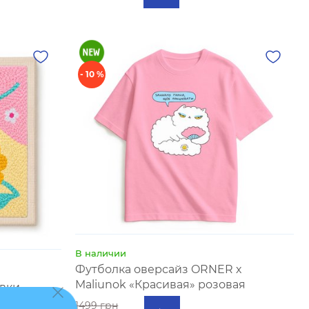
- 10 %
В наличии
Футболка оверсайз ORNER х
Maliunok «Красивая» розовая
вки
1499 грн