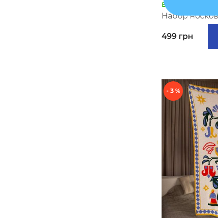
В наличии
Набор носков
499 грн
- 3 %