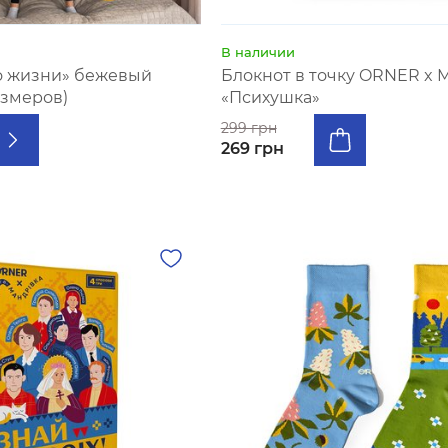
В наличии
о жизни» бежевый
Блокнот в точку ORNER x
азмеров)
«Психушка»
299 грн
269 грн