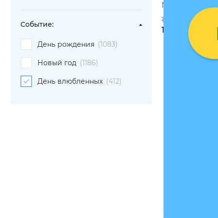
Maliunok «За
1499 грн
Событие:
1349 грн
День рождения
(1083)
Новый год
(1186)
День влюбленных
(412)