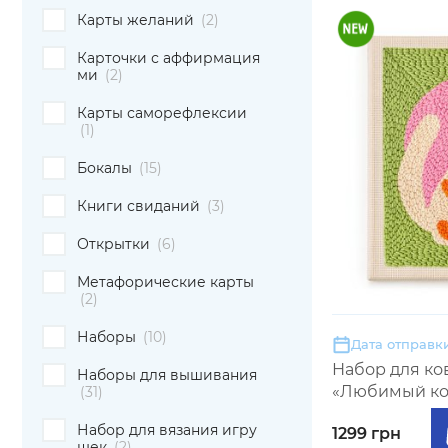
Карты желаний
(2)
Карточки с аффирмация
ми
(2)
Карты саморефлексии
(1)
Бокалы
(15)
Книги свиданий
(3)
Открытки
(6)
Метафорические карты
(2)
Наборы
(10)
Дата отправки
Набор для к
Наборы для вышивания
«Любимый ко
(31)
Набор для вязания игру
1299 грн
шек
(2)