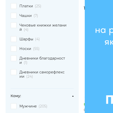
Платки
(25)
1299 грн
Чашки
(7)
Чековые книжки желани
й
(4)
Шарфы
(4)
- 10 %
Носки
(55)
Дневники благодарност
и
(1)
Дневники саморефлекс
ии
(24)
Кому:
В наличии
Мужчине
(205)
Футболка ове