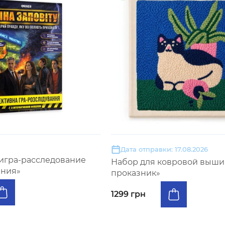
Дата отправки: 17.08.2026
игра-расследование
Набор для ковровой вышив
ания»
проказник»
1299 грн