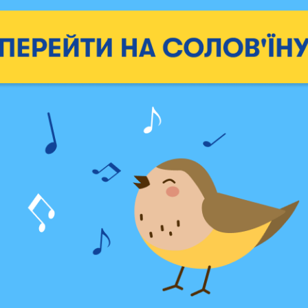
я» черная
Maliunok «Зая» розовая
1499 грн
1349 грн