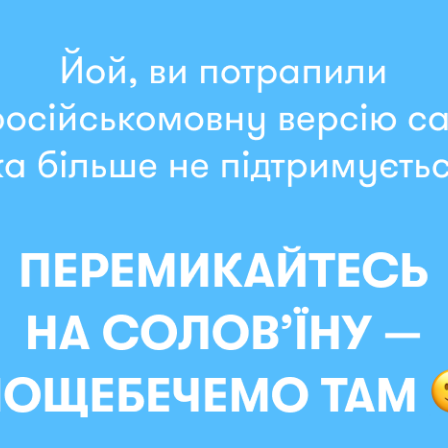
1299 грн
- 10 %
В наличии
рсайз ORNER х
Футболка оверсайз ORNER