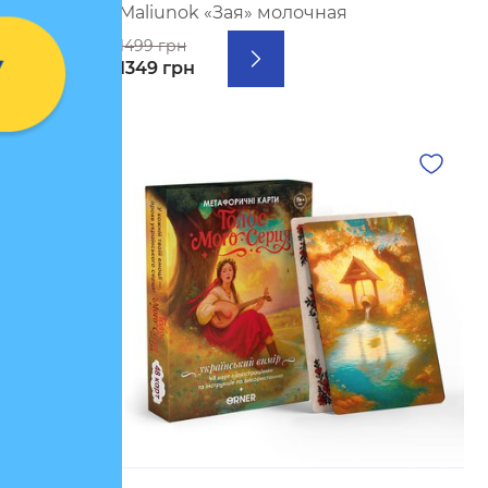
Maliunok «Зая» молочная
1499 грн
1349 грн