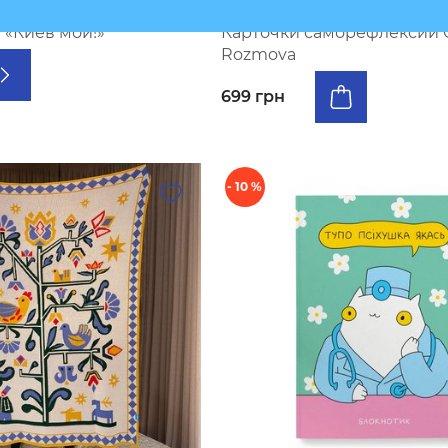
В наличии
 «Киев мой!»
Карточки саморефлексии 
Rozmova
699 грн
- 10 %