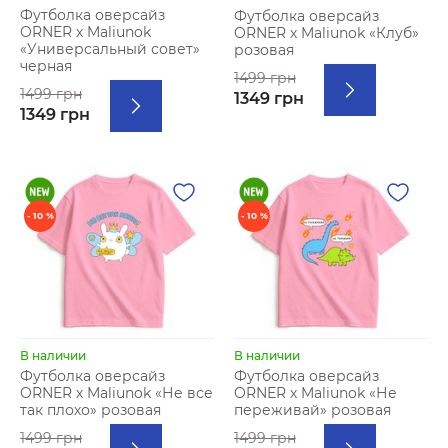
Футболка оверсайз
Футболка оверсайз
ORNER х Maliunok
ORNER х Maliunok «Клуб»
«Универсальный совет»
розовая
черная
1499 грн
1499 грн
1349 грн
1349 грн
- 10 %
- 10 %
В наличии
В наличии
Футболка оверсайз
Футболка оверсайз
ORNER х Maliunok «Не все
ORNER х Maliunok «Не
так плохо» розовая
переживай» розовая
1499 грн
1499 грн