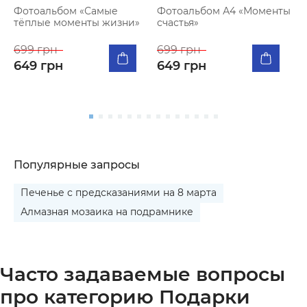
Фотоальбом «Самые
Фотоальбом А4 «Моменты
тёплые моменты жизни»
счастья»
К
п
699 грн
699 грн
я
649 грн
649 грн
5
Популярные запросы
Печенье с предсказаниями на 8 марта
Алмазная мозаика на подрамнике
Часто задаваемые вопросы
про категорию Подарки