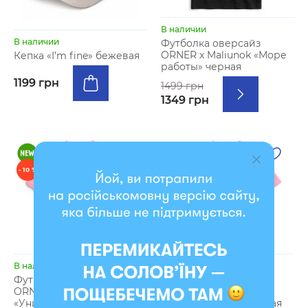
В наличии
В наличии
Футболка оверсайз
ORNER х Maliunok «Море
Кепка «I’m fine» бежевая
работы» черная
1199 грн
1499 грн
1349 грн
- 10 %
- 10 %
В наличии
В наличии
Футболка оверсайз
Футболка оверсайз
ORNER х Maliunok
ORNER х Maliunok
«Универсальный совет»
«Спокойствие» розовая