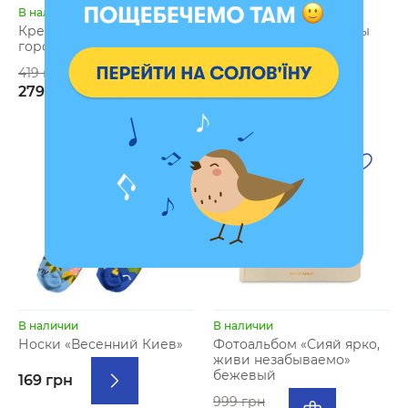
В наличии
В наличии
Крем для рук «Пока
Фотоальбом «Моменты
город спит»
вместе» бежевый
419 грн
699 грн
279 грн
419 грн
- 40 %
В наличии
В наличии
Носки «Весенний Киев»
Фотоальбом «Сияй ярко,
живи незабываемо»
бежевый
169 грн
999 грн