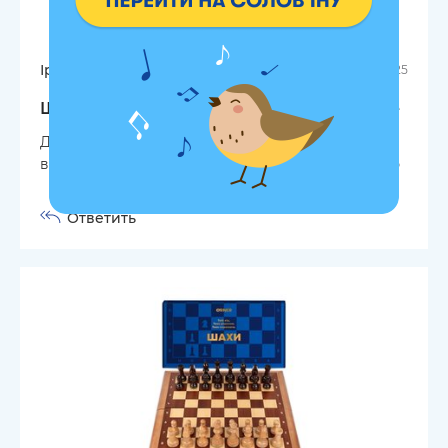
Іра
07.12.2025
Шахматы деревянные темно-коричневые
Діти від шах у захваті, супер якісні. Гаджети
відкладені і грають тепер постійно. Рекомендую
Ответить