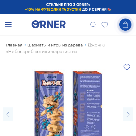
Дженга
Главная
Шахматы и игры из дерева
«Небоскреб котики-каратисты»