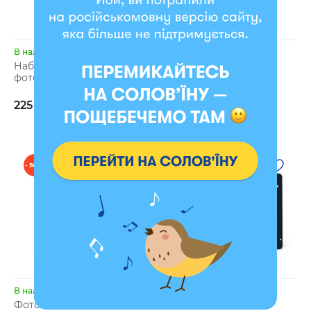
В наличии
В наличии
Набор уголков для 255
Алмазная мозаика
фото
«Котаник»
225 грн
549 грн
- 50 %
- 7 %
В наличии
В наличии
Фотоальбом для собачки
Фотоальбом А4