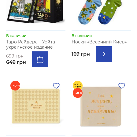
В наличии
В наличии
Таро Райдера – Уэйта
Носки «Весенний Киев»
украинское издание
169 грн
699 грн
649 грн
- 40 %
- 40 %