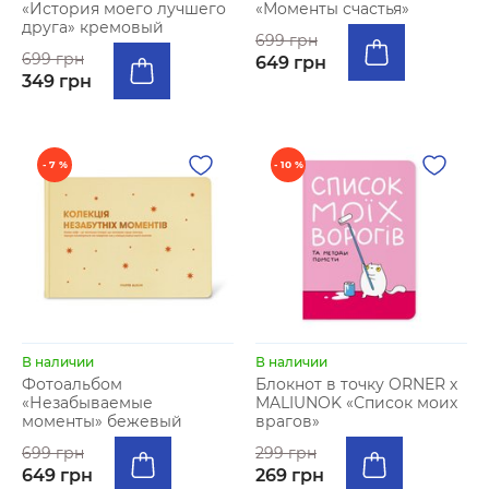
«История моего лучшего
«Моменты счастья»
друга» кремовый
699 грн
699 грн
649 грн
349 грн
- 7 %
- 10 %
В наличии
В наличии
Фотоальбом
Блокнот в точку ORNER х
«Незабываемые
MALIUNOK «Список моих
моменты» бежевый
врагов»
699 грн
299 грн
649 грн
269 грн