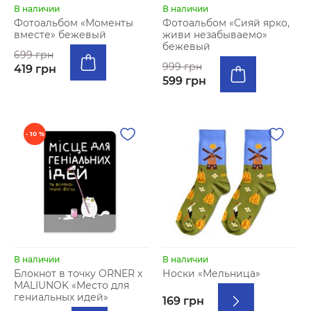
В наличии
В наличии
Фотоальбом «Моменты
Фотоальбом «Сияй ярко,
вместе» бежевый
живи незабываемо»
бежевый
699 грн
999 грн
419 грн
599 грн
- 10 %
В наличии
В наличии
Блокнот в точку ORNER х
Носки «Мельница»
MALIUNOK «Место для
гениальных идей»
169 грн