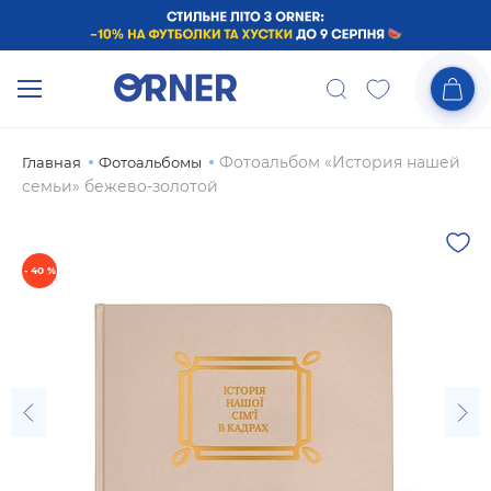
Фотоальбом «История нашей
Главная
Фотоальбомы
семьи» бежево-золотой
- 40 %