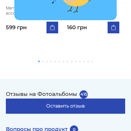
Метафорические
Набор стикеров для
Н
ассоциативные карты
фотоальбомов
ф
«Сила во мне»
с
599 грн
160 грн
1
Отзывы на Фотоальбомы
415
Оставить отзыв
Вопросы про продукт
0