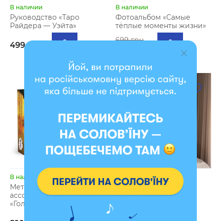
В наличии
В наличии
Руководство «Таро
Фотоальбом «Самые
Райдера — Уэйта»
тёплые моменты жизни»
699 грн
499 грн
649 грн
- 3 %
В наличии
В наличии
Метафорически-
Плед «Дерево жизни»
ассоциативные карточки
бежевый (несколько
«Голос моего сердца»
размеров)
2999 грн