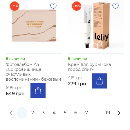
- 7 %
- 33 %
В наличии
В наличии
Фотоальбом А4
Крем для рук «Пока
«Сокровищница
город спит»
счастливых
419 грн
воспоминаний» бежевый
279 грн
699 грн
649 грн
1
2
3
4
5
6
7
…
19