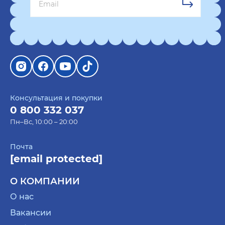
период ретроградного Меркурия? Тогда
преподнести ей сюрприз в виде карт, которые
помогают предсказывать будущее. Некоторые
скептически относятся к такому увлечению,
но только до тех пор, пока предсказания не
начнут сбываться.
Подушка с уникальным принтом.
Такой
креативный подарок девушке на
Консультация и покупки
годовщину
будет очень уместным. Подруга
0 800 332 037
сможет засыпать на мягкой подушке и
Пн–Вс, 10:00 – 20:00
вспоминать о том, кто ее подарил. Это очень
полезный презент, который станет
Почта
интересным дополнением интерьера.
[email protected]
Свечи. Таких изделий никогда не бывает
много. Они служат отличным украшением
О КОМПАНИИ
дома, создают уютную и теплую атмосферу.
О нас
Особенно красиво в интерьере смотрятся
Вакансии
свечи в стеклянных емкостях.