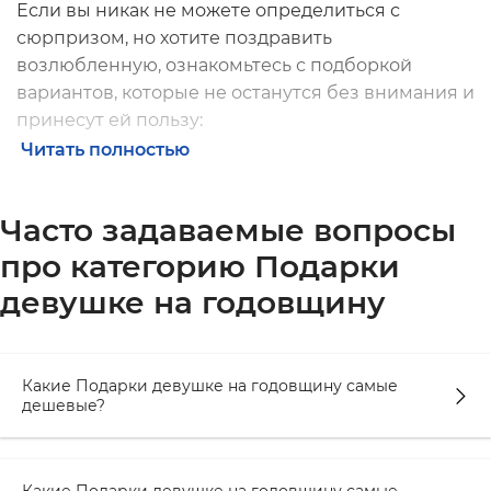
Если вы никак не можете определиться с
сюрпризом, но хотите поздравить
возлюбленную, ознакомьтесь с подборкой
вариантов, которые не останутся без внимания и
принесут ей пользу:
Читать полностью
Альбом для фотографий
. Такой предмет
понравится любой девушке, ведь в нем
можно хранить все снимки, на которых
Часто задаваемые вопросы
зафиксированы важные и счастливые
про категорию Подарки
моменты. Если у вас есть совместные снимки,
девушке на годовщину
можете их сразу вклеить в альбом. В продаже
есть изделия с черными страницами. Они
смотрятся очень стильно и удачно будут
контрастировать со светлыми снимками.
Какие Подарки девушке на годовщину самые
дешевые?
Посуда с интересным принтом. Компания
ORNER
в Украине
предлагает большой выбор
наборов, которые состоят из чашек и тарелок.