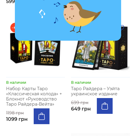
599 грн
2899 грн
- 8 %
- 7 %
В наличии
В наличии
Набор Карты Таро
Таро Райдера – Уэйта
«Классическая колода» +
украинское издание
Блокнот «Руководство
699 грн
Таро Райдера-Вейта»
649 грн
1198 грн
1099 грн