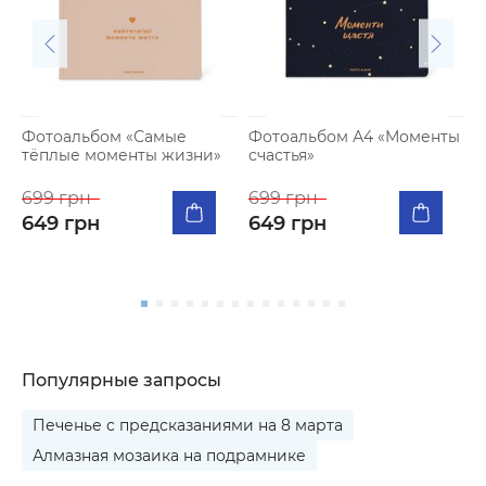
Фотоальбом «Самые
Фотоальбом А4 «Моменты
тёплые моменты жизни»
счастья»
К
п
699 грн
699 грн
я
649 грн
649 грн
5
Популярные запросы
Печенье с предсказаниями на 8 марта
Алмазная мозаика на подрамнике