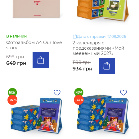
В наличии
Дата отправки: 17.09.2026
Фотоальбом A4 Our love
2 календаря с
story
предсказаниями «Мой
меееемный 2027»
699 грн
1198 грн
649 грн
934 грн
- 22 %
- 23 %