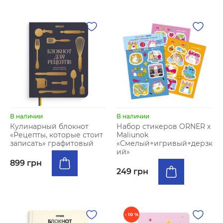
В наличии
В наличии
Кулинарный блокнот
Набор стикеров ORNER x
«Рецепты, которые стоит
Maliunok
записать» графитовый
«Смелый+игривый+дерзк
ий»
899 грн
249 грн
- 10 %