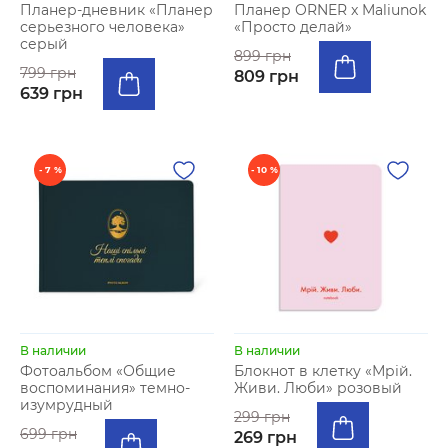
Планер-дневник «Планер
Планер ORNER x Maliunok
серьезного человека»
«Просто делай»
серый
899 грн
799 грн
809 грн
639 грн
- 7 %
- 10 %
В наличии
В наличии
Фотоальбом «Общие
Блокнот в клетку «Мрій.
воспоминания» темно-
Живи. Люби» розовый
изумрудный
299 грн
699 грн
269 грн