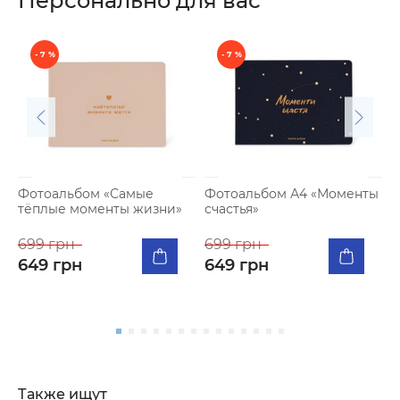
Персонально для вас
- 7 %
- 7 %
Фотоальбом «Самые
Фотоальбом А4 «Моменты
тёплые моменты жизни»
счастья»
К
п
699 грн
699 грн
я
649 грн
649 грн
5
Также ищут