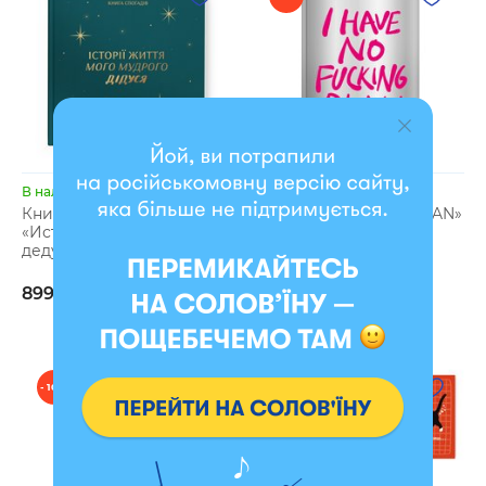
В наличии
В наличии
Книга воспоминаний
Планер «I HAVE NO PLAN»
«Истории моего
899 грн
дедушки» зеленая
719 грн
899 грн
- 10 %