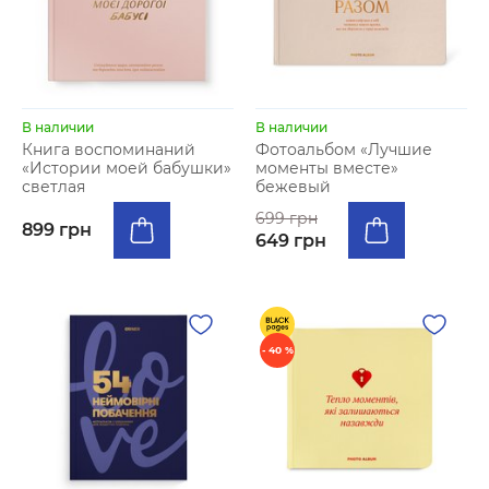
В наличии
В наличии
Книга воспоминаний
Фотоальбом «Лучшие
«Истории моей бабушки»
моменты вместе»
светлая
бежевый
699 грн
899 грн
649 грн
- 40 %