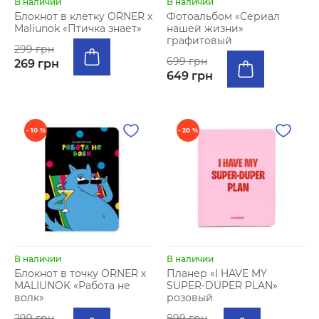
В наличии
В наличии
Блокнот в клетку ORNER x
Фотоальбом «Сериал
Maliunok «Птичка знает»
нашей жизни»
графитовый
299 грн
699 грн
269 грн
649 грн
- 10 %
- 20 %
В наличии
В наличии
Блокнот в точку ORNER х
Планер «I HAVE MY
MALIUNOK «Работа не
SUPER-DUPER PLAN»
волк»
розовый
299 грн
899 грн