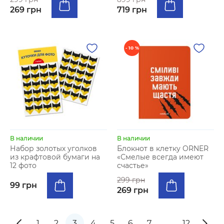
269 грн
719 грн
- 10 %
В наличии
В наличии
Набор золотых уголков
Блокнот в клетку ORNER
из крафтовой бумаги на
«Смелые всегда имеют
12 фото
счастье»
299 грн
99 грн
269 грн
1
2
3
4
5
6
7
…
12