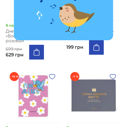
В наличии
В наличии
Дневник читательский
Набор открыток «Ты —
«Book lovers club»
весь мой мир»
розовый
199 грн
699 грн
629 грн
- 10 %
- 7 %