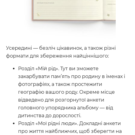
Усередині — безліч цікавинок, а також різні
формати для збереження найціннішого:
Розділ «Мій рід». Тут ви зможете
закарбувати пам’ять про родину в іменах і
фотографіях, а також простежити
географію вашого роду. Окреме місце
відведено для розгорнутої анкети
головного упорядника альбому — від
дитинства до дорослості.
Розділ «Мої рідні люди». Докладні анкети
про життя найближчих, щоб зберегти на