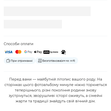
Способи оплати
При отриманні
Безготівкова
(для юр. осіб)
Перед вами — майбутній літопис вашого роду. На
сторінках цього фотоальбому минуле ніжно торкнеться
теперішнього, різні покоління родини знову
зустрінуться, зворушливі історії оживуть, а сімейні
жарти та традиції знайдуть свій вічний дім.