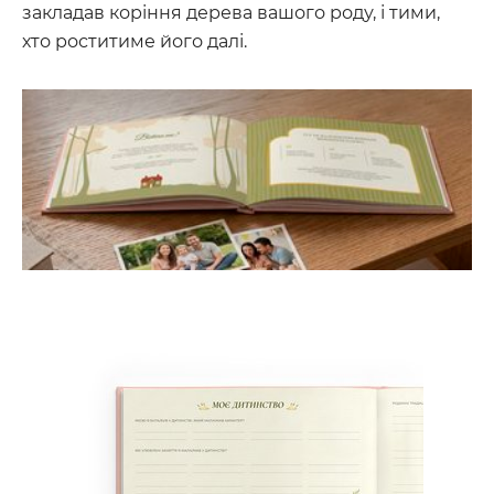
закладав коріння дерева вашого роду, і тими,
хто роститиме його далі.