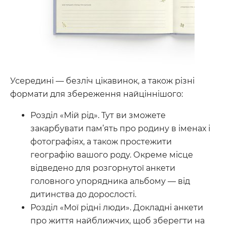
Усередині — безліч цікавинок, а також різні
формати для збереження найціннішого:
Розділ «Мій рід». Тут ви зможете
закарбувати пам’ять про родину в іменах і
фотографіях, а також простежити
географію вашого роду. Окреме місце
відведено для розгорнутої анкети
головного упорядника альбому — від
дитинства до дорослості.
Розділ «Мої рідні люди». Докладні анкети
про життя найближчих, щоб зберегти на