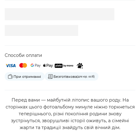
Способи оплати
При отриманні
Безготівкова
(для юр. осіб)
Перед вами — майбутній літопис вашого роду. На
сторінках цього фотоальбому минуле ніжно торкнеться
теперішнього, різні покоління родини знову
зустрінуться, зворушливі історії оживуть, а сімейні
жарти та традиції знайдуть свій вічний дім.