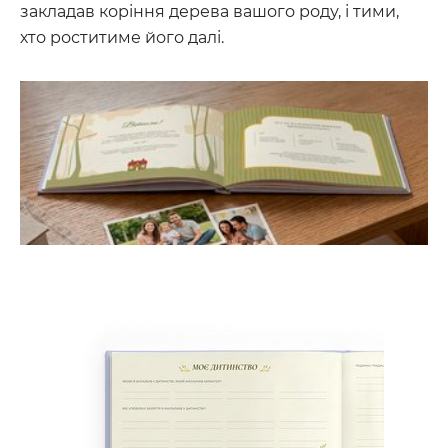
закладав коріння дерева вашого роду, і тими,
хто роститиме його далі.