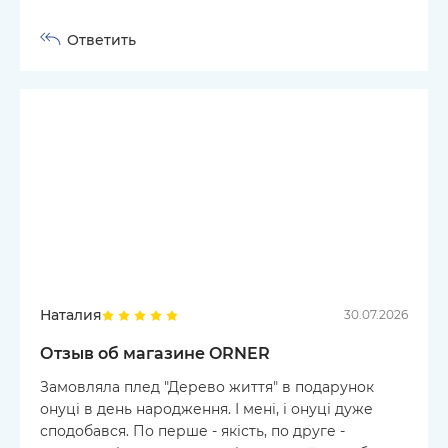
Ответить
Наталия
30.07.2026
Отзыв об магазине ORNER
Замовляла плед "Дерево життя" в подарунок
онуці в день народження. І мені, і онуці дуже
сподобався. По перше - якість, по друге -