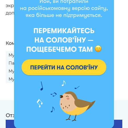
экраном или за книгой, но и отличным
дополнением интерьера на каждый день.
Кому подходит
Мужчине на 14 октября
Парню на 14 октября
Папе на 14 октября
Любимому на 14 октября
Мужу на 14 октября
Старшему брату
Мужчине врачу
Себе любимому
Отзывы на Пледы
364
Оставить отзыв