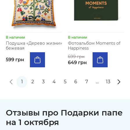
В наличии
В наличии
Подушка «Дерево жизни»
Фотоальбом Moments of
бежевая
Happiness
699 грн
599 грн
649 грн
1
2
3
4
5
6
7
…
13
Отзывы про Подарки папе
на 1 октября