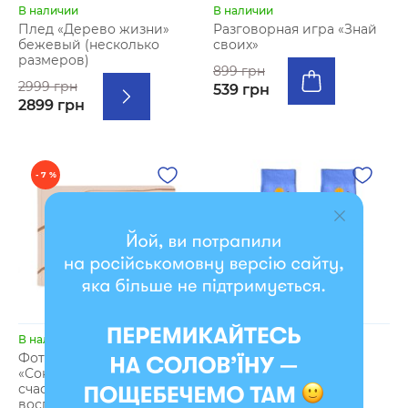
В наличии
В наличии
Плед «Дерево жизни»
Разговорная игра «Знай
бежевый (несколько
своих»
размеров)
899 грн
2999 грн
539 грн
2899 грн
- 7 %
В наличии
В наличии
Фотоальбом А4
Носки «Мельница»
«Сокровищница
счастливых
169 грн
воспоминаний» бежевый