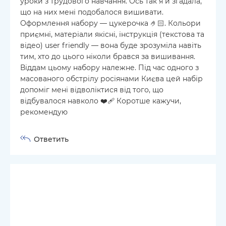
уроки з трудового навчання. Ось так я й згадала,
що на них мені подобалося вишивати.
Оформлення набору — цукерочка 🤌🏻. Кольори
приємні, матеріали якісні, інструкція (текстова та
відео) user friendly — вона буде зрозуміла навіть
тим, хто до цього ніколи брався за вишивання.
Віддам цьому набору належне. Під час одного з
масованого обстрілу росіянами Києва цей набір
допоміг мені відволіктися від того, що
відбувалося навколо ❤️‍🩹 Коротше кажучи,
рекомендую
Ответить