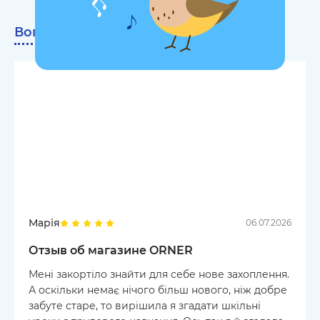
Вопросы про продукт
1
Марія
06.07.2026
Отзыв об магазине ORNER
Мені закортіло знайти для себе нове захоплення.
А оскільки немає нічого більш нового, ніж добре
забуте старе, то вирішила я згадати шкільні