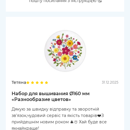
пошту посилання з інструкцією 🥰
Тетяна
31.12.2025
Набор для вышивания Ø160 мм
«Разнообразие цветов»
Дякую за швидку відправку та зворотній
зв'язок,чудовий сервіс та якість товарів❤️З
прийдешнім новим роком 🎄☃️ Хай буде все
якнайкраще!