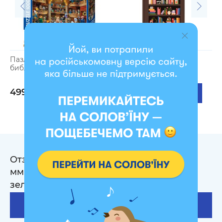
Пазл «Кошачья
Дневник читательский
библиотека» 1000
«Book lovers club»
элементов
699 грн
499 грн
629 грн
Отзывы на Набор для вышивания Ø190
мм ORNER x Diva Olivka «Мандала»
зеленый
3
Оставить отзыв