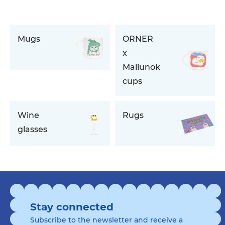
Mugs
ORNER
x
Maliunok
cups
Wine
Rugs
glasses
Stay connected
Subscribe to the newsletter and receive a