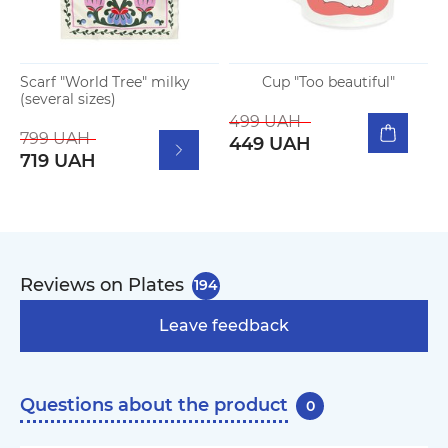
Scarf "World Tree" milky
Cup "Too beautiful"
(several sizes)
499 UAH
799 UAH
449 UAH
719 UAH
Reviews on Plates
194
Leave feedback
Questions about the product
0