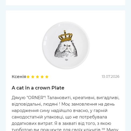
Ксенія
13.07.2026
A cat in a crown Plate
Дякую "ORNER"! Талановиті, креативні, вигадливі,
відповідальні, людяні ! Моє замовлення на день
народження сину надійшло вчасно, у гарній
самодостатній упаковці, що не потребувала
додаткових витрат. Я в захваті від того, з якою
турботою ви працюєте для своїх клієнтів !!! Миру