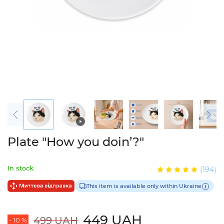
Plate "How you doin’?"
In stock
(194)
This item is available only within Ukraine
449 UAH
499 UAH
- 10 %