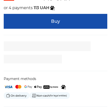
or 4 payments
113 UAH
Buy
Payment methods
On delivery
Non-cash
(for legal entities)