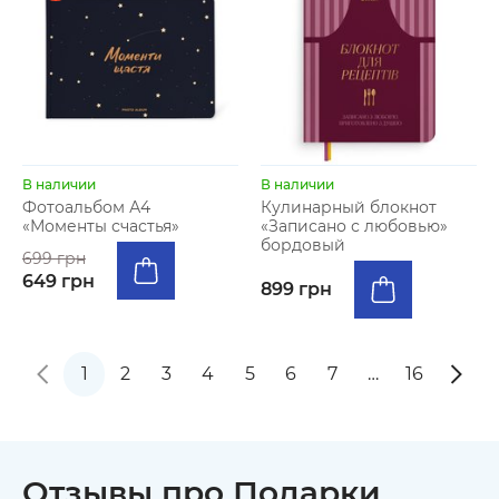
В наличии
В наличии
Фотоальбом А4
Кулинарный блокнот
«Моменты счастья»
«Записано с любовью»
бордовый
699 грн
649 грн
899 грн
1
2
3
4
5
6
7
…
16
Отзывы про Подарки