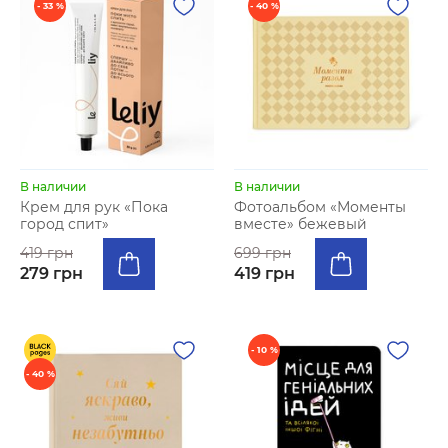
- 33 %
- 40 %
В наличии
В наличии
Крем для рук «Пока
Фотоальбом «Моменты
город спит»
вместе» бежевый
419 грн
699 грн
279 грн
419 грн
- 10 %
- 40 %