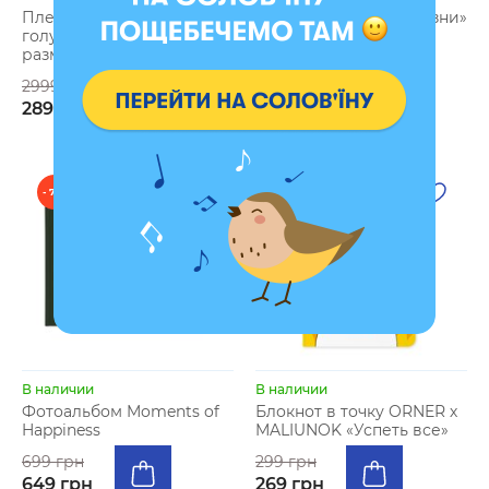
Плед «Дерево жизни»
Подушка «Дерево жизни»
голубой (несколько
бежевая
размеров)
599 грн
2999 грн
2899 грн
- 7 %
- 10 %
В наличии
В наличии
Фотоальбом Moments of
Блокнот в точку ORNER х
Happiness
MALIUNOK «Успеть все»
699 грн
299 грн
649 грн
269 грн