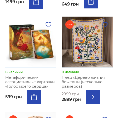
1499 грн
649 грн
- 3 %
В наличии
В наличии
Метафорически-
Плед «Дерево жизни»
ассоциативные карточки
бежевый (несколько
«Голос моего сердца»
размеров)
2999 грн
599 грн
2899 грн