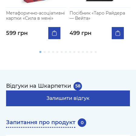
Метафорично-асоціативні
Посібник «Таро Райдера
Н
картки «Сила в мені»
— Вейта»
м
599 грн
499 грн
Відгуки на Шкарпетки
58
Залишити відгук
Запитання про продукт
0