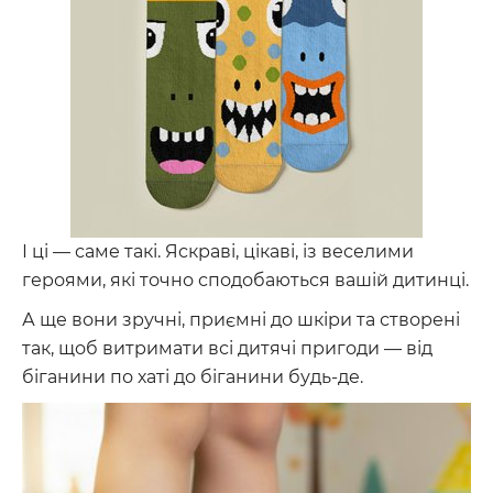
І ці — саме такі. Яскраві, цікаві, із веселими
героями, які точно сподобаються вашій дитинці.
А ще вони зручні, приємні до шкіри та створені
так, щоб витримати всі дитячі пригоди — від
біганини по хаті до біганини будь-де.