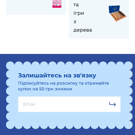
та
ігри
з
дерева
Залишайтесь на зв'язку
Підписуйтесь на розсилку та отримайте
купон на 50 грн знижки