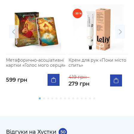
- 33 %
Метафорично-асоціативні
Крем для рук «Поки місто
Ш
картки «Голос мого серця»
спить»
К
419 грн
599 грн
1
279 грн
Відгуки на Хустки
50