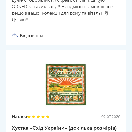
дуже сподрбались, яскраві, стильні, дякую
ORNER за таку красу!!! Неодмінно замовлю ще
дещо з вашої колекції для дому та вітальні👌
Дякую!!
Відповісти
Наталя
02.07.2026
Хустка «Схід України» (декілька розмірів)