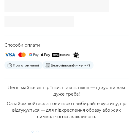
Способи оплати
При отриманні
Безготівкова
(для юр. осіб)
Легкі майже як пір’їнки, і такі ж ніжні — ці хустки вам
дуже треба!
Ознайомлюйтесь з новинкою і вибирайте хустину, що
відгукується — для підкреслення образу або ж як
символ чогось важливого.