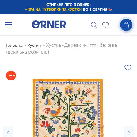
Хустка «Дерево життя» бежева
Головна
Хустки
(декілька розмірів)
- 10 %