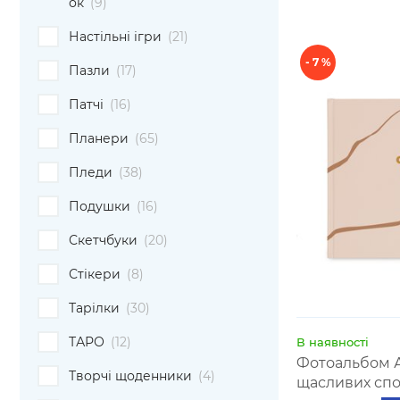
ок
(9)
Настільні ігри
(21)
- 7 %
Пазли
(17)
Патчі
(16)
Планери
(65)
Пледи
(38)
Подушки
(16)
Скетчбуки
(20)
Стікери
(8)
Тарілки
(30)
ТАРО
(12)
В наявності
Фотоальбом 
Творчі щоденники
(4)
щасливих спо