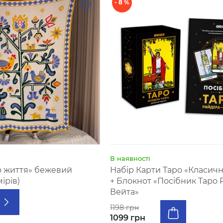
- 8 %
В наявності
 життя» бежевий
Набір Карти Таро «Класичн
ірів)
+ Блокнот «Посібник Таро 
Вейта»
1198 грн
1099 грн