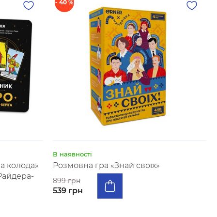
- 40 %
В наявності
а колода»
Розмовна гра «Знай своїх»
Райдера-
899 грн
539 грн