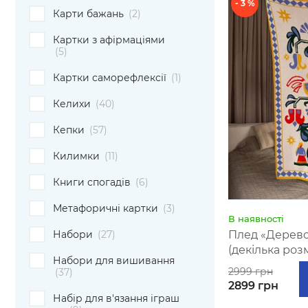
- 3 %
Карти бажань
(2)
Картки з афірмаціями
(5)
Картки саморефлексії
(1)
Келихи
(40)
Кепки
(57)
Килимки
(11)
Книги спогадів
(6)
Метафоричні картки
(3)
В наявності
Набори
(27)
Плед «Дерево
(декілька розм
Набори для вишивання
2999 грн
(37)
2899 грн
Набір для в'язання іграш