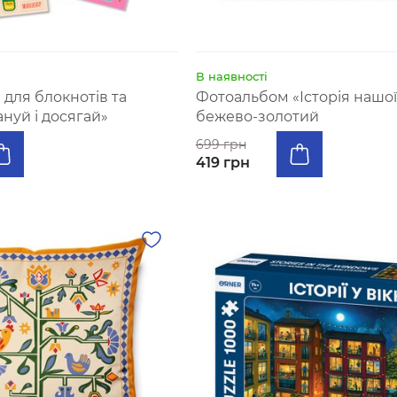
В наявності
в для блокнотів та
Фотоальбом «Історія нашої 
нуй і досягай»
бежево-золотий
699 грн
419 грн