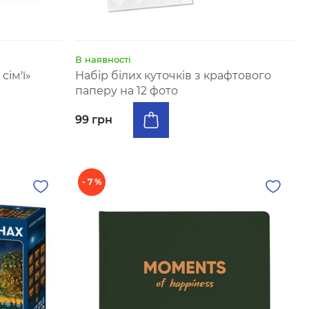
В наявності
сім'ї»
Набір білих куточків з крафтового
паперу на 12 фото
99 грн
- 7 %