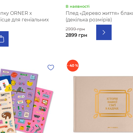
В наявності
апку ORNER х
Плед «Дерево життя» бла
сце для геніальних
(декілька розмірів)
2999 грн
2899 грн
- 40 %