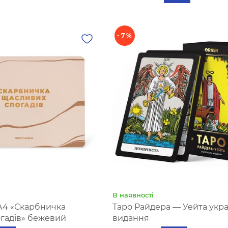
- 7 %
В наявності
А4 «Скарбничка
Таро Райдера — Уейта укра
гадів» бежевий
видання