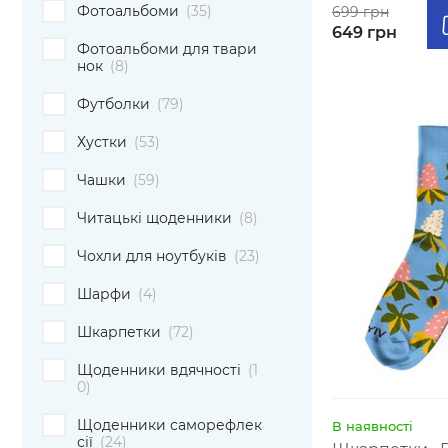
Фотоальбоми
(35)
699 грн
649 грн
Фотоальбоми для твари
нок
(8)
Футболки
(79)
Хустки
(53)
Чашки
(59)
Читацькі щоденники
(8)
Чохли для ноутбуків
(23)
Шарфи
(4)
Шкарпетки
(72)
Щоденники вдячності
(1
0)
Щоденники саморефлек
В наявності
сії
(24)