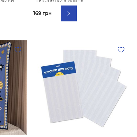
 живи
Шкарпетки «Млин»
169 грн