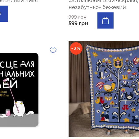
есняний Київ»
Фотоальбом «Сяй яскраво,
незабутньо» бежевий
999 грн
599 грн
- 3 %