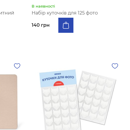
В наявності
китний
Набір куточків для 125 фото
140 грн