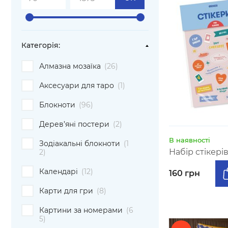
Категорiя:
Алмазна мозаїка
(26)
Аксесуари для таро
(1)
Блокноти
(96)
Дерев’яні постери
(2)
В наявності
Зодіакальні блокноти
(1
Набір стікері
2)
Календарі
(12)
160 грн
Карти для гри
(8)
Картини за номерами
(6
5)