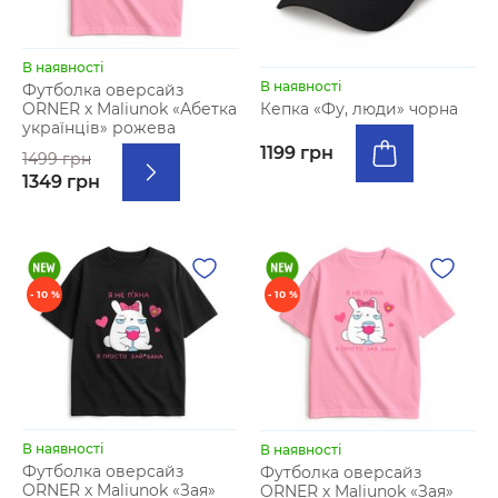
В наявності
В наявності
Футболка оверсайз
ORNER х Maliunok «Абетка
Кепка «Фу, люди» чорна
українців» рожева
1199 грн
1499 грн
1349 грн
- 10 %
- 10 %
В наявності
В наявності
Футболка оверсайз
Футболка оверсайз
ORNER х Maliunok «Зая»
ORNER х Maliunok «Зая»