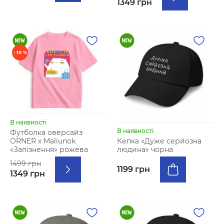
1349 грн
- 10 %
В наявності
В наявності
Футболка оверсайз
ORNER х Maliunok
Кепка «Дуже серйозна
«Запізнення» рожева
людина» чорна
1499 грн
1199 грн
1349 грн