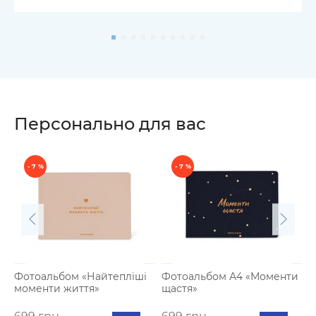
Персонально для вас
- 7 %
- 7 %
Фотоальбом «Найтепліші
Фотоальбом А4 «Моменти
моменти життя»
щастя»
К
п