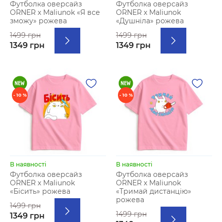
Футболка оверсайз
Футболка оверсайз
ORNER х Maliunok «Я все
ORNER х Maliunok
зможу» рожева
«Душніла» рожева
1499 грн
1499 грн
1349 грн
1349 грн
- 10 %
- 10 %
В наявності
В наявності
Футболка оверсайз
Футболка оверсайз
ORNER х Maliunok
ORNER х Maliunok
«Бісить» рожева
«Тримай дистанцію»
рожева
1499 грн
1499 грн
1349 грн