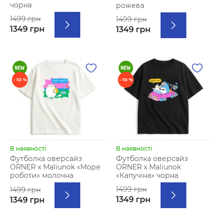
чорна
рожева
1499 грн
1499 грн
1349 грн
1349 грн
- 10 %
- 10 %
В наявності
В наявності
Футболка оверсайз
Футболка оверсайз
ORNER х Maliunok
ORNER х Maliunok «Море
«Капучіна» чорна
роботи» молочна
1499 грн
1499 грн
1349 грн
1349 грн