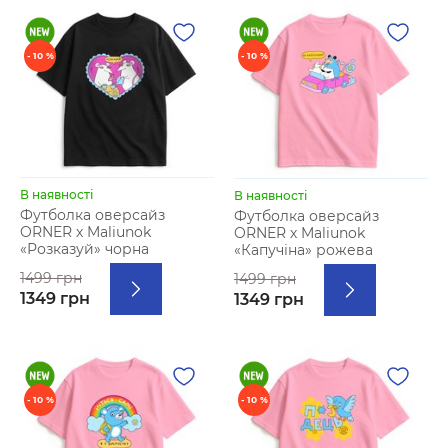
- 10 %
- 10 %
В наявності
В наявності
Футболка оверсайз
Футболка оверсайз
ORNER х Maliunok
ORNER х Maliunok
«Розказуй» чорна
«Капучіна» рожева
1499 грн
1499 грн
1349 грн
1349 грн
- 10 %
- 10 %