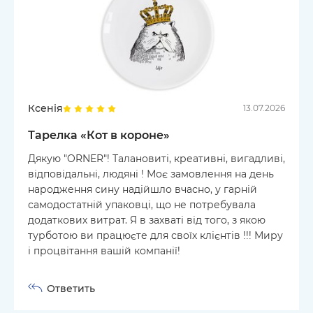
Ксенія
13.07.2026
Тарелка «Кот в короне»
Дякую "ORNER"! Талановиті, креативні, вигадливі,
відповідальні, людяні ! Моє замовлення на день
народження сину надійшло вчасно, у гарній
самодостатній упаковці, що не потребувала
додаткових витрат. Я в захваті від того, з якою
турботою ви працюєте для своїх клієнтів !!! Миру
і процвітання вашій компанії!
Ответить