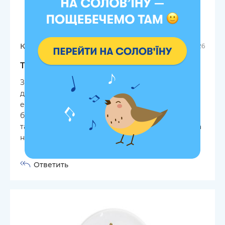
Катерина
24.07.2026
Тарелка «Довольная такса»
Замовила дві тарілки на подарунок. Це просто
дві тарілки суцільного щастя! Повезу такий
емоційний подарунок двом дівчаткам в Ізраїль,
бо у них таких немає, а дочка дуже хотіла саме
такі. В мене така - користуюсь вже років 10. Вона
неймовірна!
Ответить