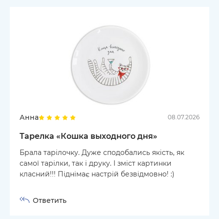
Анна
08.07.2026
Тарелка «Кошка выходного дня»
Брала тарілочку. Дуже сподобались якість, як
самої тарілки, так і друку. І зміст картинки
класний!!! Піднімає настрій безвідмовно! :)
Ответить