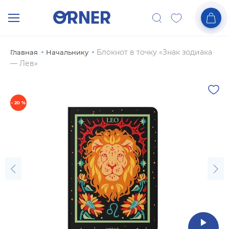
Блокнот в точку «Знак зодиака
Главная
Начальнику
— Лев»
- 20 %