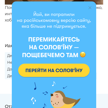
Покупайте алмазную мозаику и отдыхайте ярко,
интересно и в компании вдохновляющего
хобби.
Идеально подходит
Девочке на 8 Марта
Сестре на 8 Марта
Невестке на 8 Марта
Подруге на 8 Марта
Дочке на День Рождения
Девочке на День Рождения
Сестре на юбилей
Отзывы на Алмазные мозаики
117