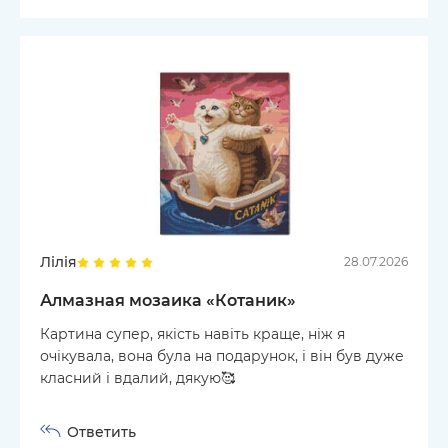
Лілія
28.07.2026
Алмазная мозаика «Котаник»
Картина супер, якість навіть краще, ніж я
очікувала, вона була на подарунок, і він був дуже
класний і вдалий, дякую🥰
Ответить