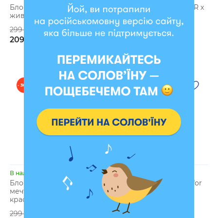
Блокнот в клетку «Цвети,
Блокнот в точку ORNER x
живи, твори!» розовый
MALIUNOK «Все под
контролем»
299 грн
299 грн
209 грн
239 грн
- 30 %
- 20 %
В наличии
В наличии
Блокнот в клетку «Для
Блокнот в точку «Day for
мечт, целей и желаний»
note»
красный
299 грн
299 грн
239 грн