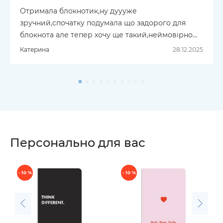
Отримала блокнотик,ну дуууже
зручний,спочатку подумала що задорого для
блокнота але тепер хочу ще такий,неймовірно
класний🫶🏻❤️
Катерина
28.12.2025
Персонально для вас
- 10 %
- 10 %