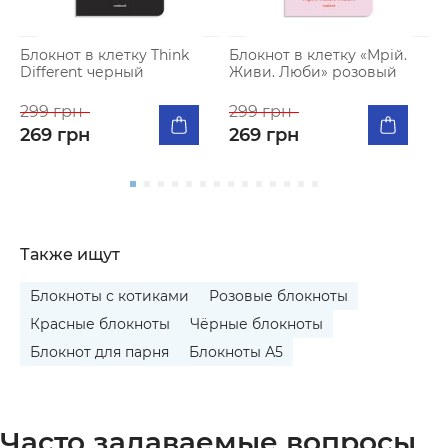
Блокнот в клетку Think
Блокнот в клетку «Мрій.
Б
Different черный
Живи. Люби» розовый
M
в
299 грн
299 грн
2
269 грн
269 грн
2
Также ищут
Блокноты с котиками
Розовые блокноты
Красные блокноты
Чёрные блокноты
Блокнот для парня
Блокноты А5
Часто задаваемые вопросы