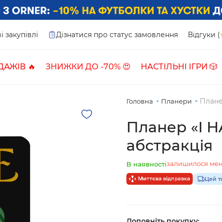
і закупівлі
Дізнатися про статус замовлення
Відгуки (
ДАЖІВ 🔥
ЗНИЖКИ ДО -70% 😍
НАСТІЛЬНІ ІГРИ 🎲
Плане
Головна
Планери
Планер «I H
абстракція
залишилося мен
В наявності
Цей т
Доповніть покупку: