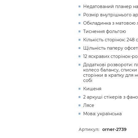
Недатований планер на 
Розмір внутрішнього ар
Обкладинка з матовою 
Тиснення фольгою
Кількість сторінок: 248 
Щільність паперу офсет 
12 яскравих сторінок-р
Додаткові розвороти: п
колесо балансу, списки 
сторінки в крапку для н
собі
Кишеня
2 аркуші стікерів з фа
Лясе
Мова: українська
Артикул:
orner-2739