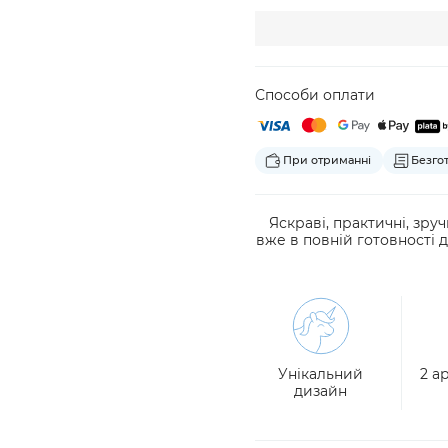
Способи оплати
При отриманні
Безго
Яскраві, практичні, зру
вже в повній готовності 
Унікальний
2 а
дизайн