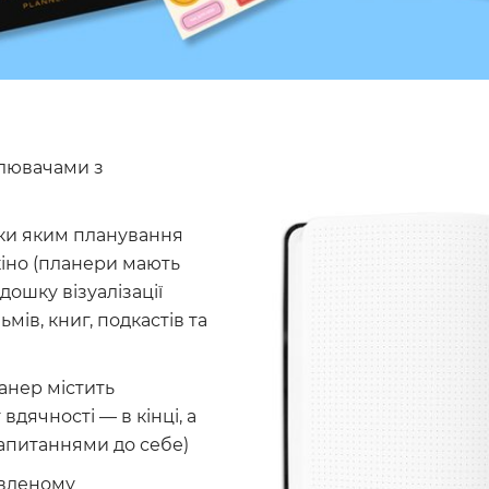
ілювачами з
ки яким планування
кіно (планери мають
 дошку візуалізації
мів, книг, подкастів та
анер містить
вдячності — в кінці, а
запитаннями до себе)
овленому