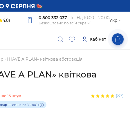
0 800 332 037
Пн–Нд 10:00 – 20:00
4.8)
Укр
Безкоштовно по всій Україні
Кабінет
р «I HAVE A PLAN» квіткова абстракція
AVE A PLAN» квіткова
(87)
ше 15 штук
овар — лише по Україні