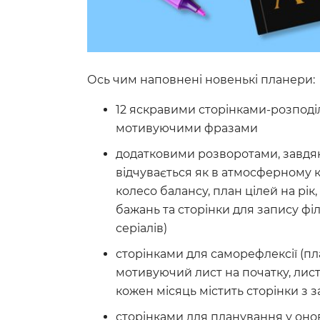
Ось чим наповнені новенькі планери:
12 яскравими сторінками-розпод
мотивуючими фразами
додатковими розворотами, завдя
відчувається як в атмосферному 
колесо балансу, план цілей на рік,
бажань та сторінки для запису філь
серіалів)
сторінками для саморефлексії (пл
мотивуючий лист на початку, лист 
кожен місяць містить сторінки з 
сторінками для планування у он