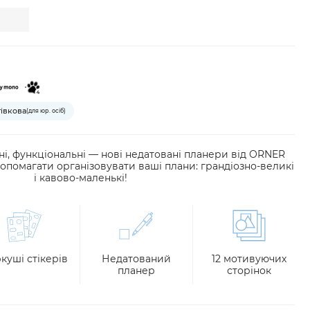
тівкова
(для юр. осіб)
чні, функціональні — нові недатовані планери від ORNER
допомагати організовувати ваші плани: грандіозно-великі
і кавово-маленькі!
ркуші стікерів
Недатований
12 мотивуючих
планер
сторінок