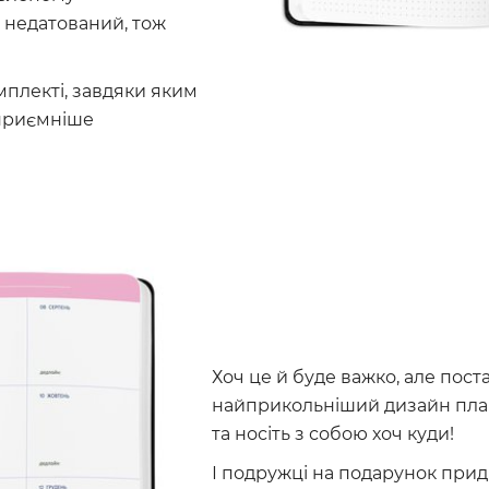
 недатований, тож
мплекті, завдяки яким
 приємніше
Хоч це й буде важко, але пос
найприкольніший дизайн пла
та носіть з собою хоч куди!
І подружці на подарунок прид