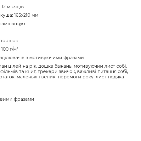
12 місяців
куша: 165х210 мм
ламінацією
сторінок
100 г/м²
озділювачів з мотивуючими фразами
лан цілей на рік, дошка бажань, мотивуючий лист собі,
фільмів та книг, трекери звичок, важливі питання собі,
отаток, маленькі і великі перемоги року, лист-подяка
новими фразами