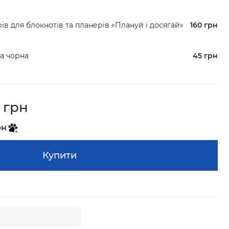
рів для блокнотів та планерів «Плануй і досягай»
160 грн
а чорна
45 грн
 грн
рн
Купити