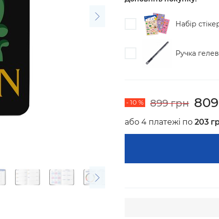
Набір стіке
Ручка гелев
809
899 грн
- 10 %
або 4 платежі по
203 г