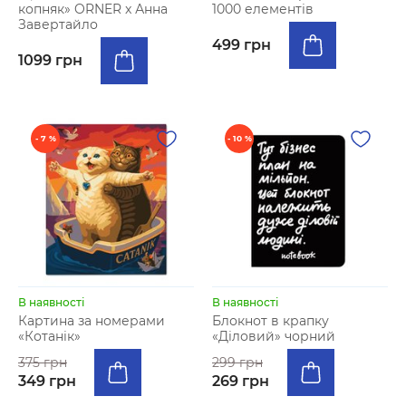
копняк» ORNER x Анна
1000 елементів
Завертайло
499 грн
1099 грн
- 7 %
- 10 %
В наявності
В наявності
Картина за номерами
Блокнот в крапку
«Котанік»
«Діловий» чорний
375 грн
299 грн
349 грн
269 грн