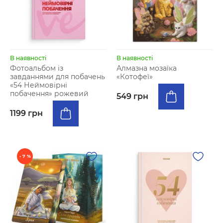
В наявності
В наявності
Фотоальбом із
Алмазна мозаїка
завданнями для побачень
«Котофеї»
«54 Неймовірні
побачення» рожевий
549 грн
1199 грн
- 7 %