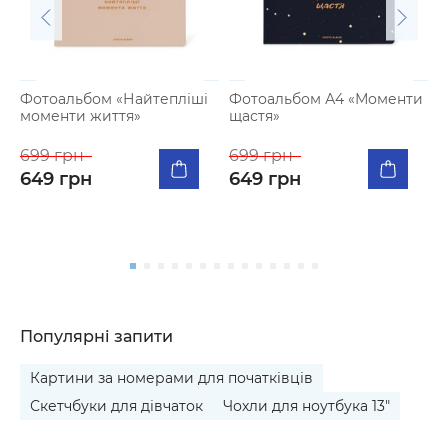
Фотоальбом «Найтепліші
Фотоальбом А4 «Моменти
моменти життя»
щастя»
К
п
699 грн
699 грн
я
649 грн
649 грн
5
Популярні запити
Картини за номерами для початківців
Скетчбуки для дівчаток
Чохли для ноутбука 13"