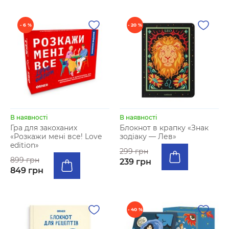
- 6 %
- 20 %
В наявності
В наявності
Гра для закоханих
Блокнот в крапку «Знак
«Розкажи мені все! Love
зодіаку — Лев»
edition»
299 грн
899 грн
239 грн
849 грн
- 40 %