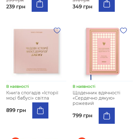
299 грн
375 грн
239 грн
349 грн
В наявності
В наявності
Книга спогадів «Історії
Щоденник вдячності
моєї бабусі» світла
«Сердечно дякую»
рожевий
899 грн
799 грн