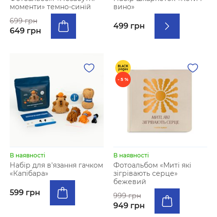
моменти» темно-синій
вино»
699 грн
499 грн
649 грн
- 5 %
В наявності
В наявності
Набір для в'язання гачком
Фотоальбом «Миті які
«Капібара»
зігрівають серце»
бежевий
599 грн
999 грн
949 грн