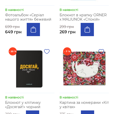
В наявності
В наявності
Фотоальбом «Серіал
Блокнот в крапку ORNER
нашого життя» бежевий
х MALIUNOK «Спокій»
699 грн
299 грн
649 грн
269 грн
- 20 %
- 7 %
В наявності
В наявності
Блокнот у клітинку
Картина за номерами «Кіт
«Досягай!» чорний
у квітах»