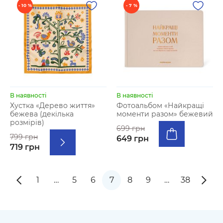
- 10 %
- 7 %
В наявності
В наявності
Хустка «Дерево життя»
Фотоальбом «Найкращі
бежева (декілька
моменти разом» бежевий
розмірів)
699 грн
799 грн
649 грн
719 грн
1
…
5
6
7
8
9
…
38