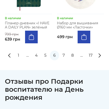
В наличии
В наличии
Планер-дневник «I HAVE
Набор для вышивания
A DAILY PLAN» зелёный
Ø160 мм «Ласточки»
799 грн
499 грн
639 грн
1
…
4
5
6
7
8
…
17
Отзывы про Подарки
воспитателю на День
рождения