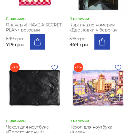
В наличии
В наличии
Планер «I HAVE A SECRET
Картина по номерам
PLAN» розовый
«Две лодки у берега»
899 грн
375 грн
719 грн
349 грн
- 5 %
- 5 %
В наличии
В наличии
Чехол для ноутбука
Чехол для ноутбука
«Просто черный»
«Киев»