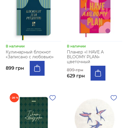
В наличии
В наличии
Кулинарный блокнот
Планер «I HAVE A
«Записано с любовью»
BLOOMY PLAN»
цветочный
899 грн
899 грн
629 грн
- 20 %