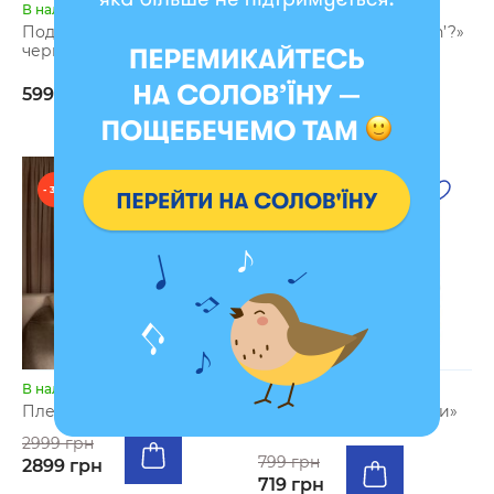
В наличии
В наличии
Подушка «Дерево жизни»
Тарелка «How you doin’?»
черная
499 грн
449 грн
599 грн
- 3 %
- 10 %
В наличии
В наличии
Плед «Аисты» 130х170 см
Платок «Символ жизни»
70х70 см светлый
2999 грн
799 грн
2899 грн
719 грн