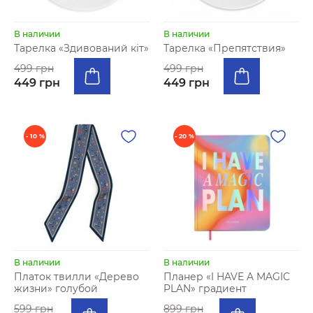
В наличии
В наличии
Тарелка «Здивований кіт»
Тарелка «Препятствия»
499 грн
499 грн
449 грн
449 грн
- 10 %
- 20 %
В наличии
В наличии
Платок твилли «Дерево
Планер «I HAVE A MAGIC
жизни» голубой
PLAN» градиент
599 грн
899 грн