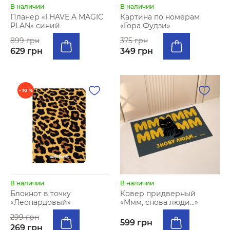
В наличии
В наличии
Планер «I HAVE A MAGIC
Картина по номерам
PLAN» синий
«Гора Фудзи»
899 грн
375 грн
629 грн
349 грн
- 10 %
В наличии
В наличии
Блокнот в точку
Ковер придверный
«Леопардовый»
«Ммм, снова люди...»
299 грн
599 грн
269 грн