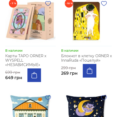
- 7 %
- 10 %
В наличии
В наличии
Карты ТАРО ORNER x
Блокнот в клетку ORNER x
WYSPELL
InnaRuda «Поцелуй»
«НЕЗАВИСИМЫЕ»
299 грн
699 грн
269 грн
649 грн