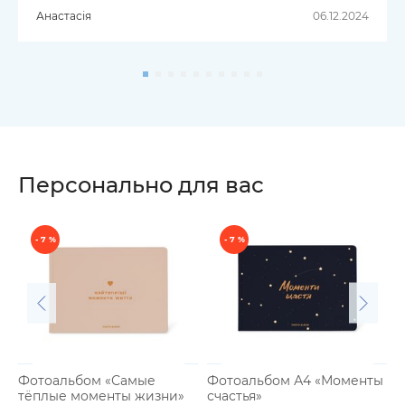
Анастасія
06.12.2024
Персонально для вас
- 7 %
- 7 %
Фотоальбом «Самые
Фотоальбом А4 «Моменты
тёплые моменты жизни»
счастья»
К