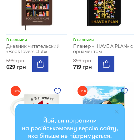
В наличии
В наличии
Дневник читательский
Планер «I HAVE A PLAN» с
«Book lovers club»
орнаментом
699 грн
899 грн
629 грн
719 грн
- 10 %
- 7 %