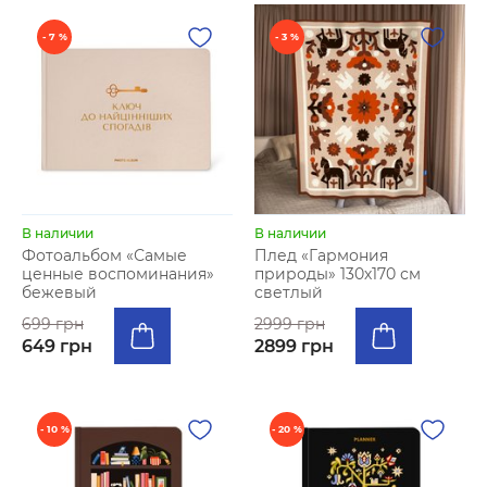
- 7 %
- 3 %
В наличии
В наличии
Фотоальбом «Самые
Плед «Гармония
ценные воспоминания»
природы» 130х170 см
бежевый
светлый
699 грн
2999 грн
649 грн
2899 грн
- 10 %
- 20 %