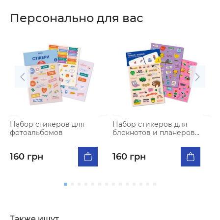
Персонально для вас
Набор стикеров для
Набор стикеров для
Н
фотоальбомов
блокнотов и планеров
M
«Планируй и достигай»
«
и
160 грн
160 грн
Также ищут