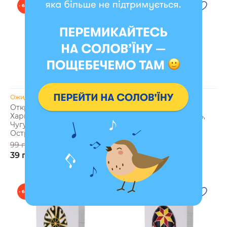
- 61 %
- 61 %
Ожидается
Ожидается
Открытка Писанка
Открытка Писанка
Харьковская область,
Николаевская область,
Чугуевский р-н, с.
Очаковский район, с.
Островерховка
Черноморка
99 грн
99 грн
39 грн
39 грн
- 61 %
- 61 %