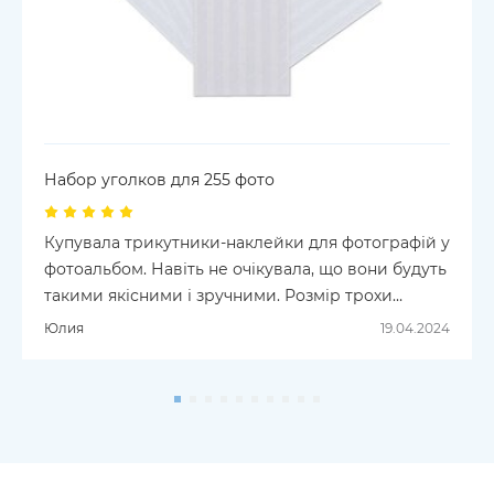
Набор уголков для 255 фото
Купувала трикутники-наклейки для фотографій у
фотоальбом. Навіть не очікувала, що вони будуть
такими якісними і зручними. Розмір трохи
замалий, але в цілому, фотографії тримаються
Юлия
19.04.2024
добре. Трикутники приклеїлись дуже міцно.